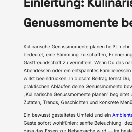
Einleitung: Kulinar
Genussmomente be
Kulinarische Genussmomente planen heißt mehr, a
bedeutet, eine Stimmung zu schaffen, Erinnerun
Gastfreundschaft zu vermitteln. Wenn Du das näc
Abendessen oder ein entspanntes Familienessen o
willst beeindrucken. In diesem Beitrag lernst Du
praktischen Abläufen deine Genussmomente bewu
„Kulinarische Genussmomente planen“ begleitet u
Zutaten, Trends, Geschichten und konkrete Menü
Ein bewusst gestaltetes Umfeld und ein
Ambient
Gäste sofort wohlfühlen; sanfte Beleuchtung, d
dass das Essen zur Nebensache wird — im beste