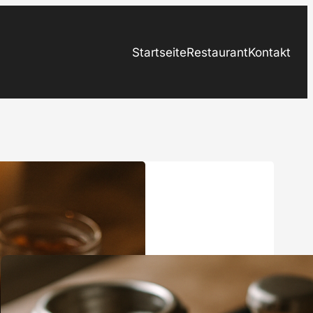
Startseite
Restaurant
Kontakt
Blogbeiträge
Unterscheid zwischen Espresso
und Filterkaffee – verständlich
erklärt