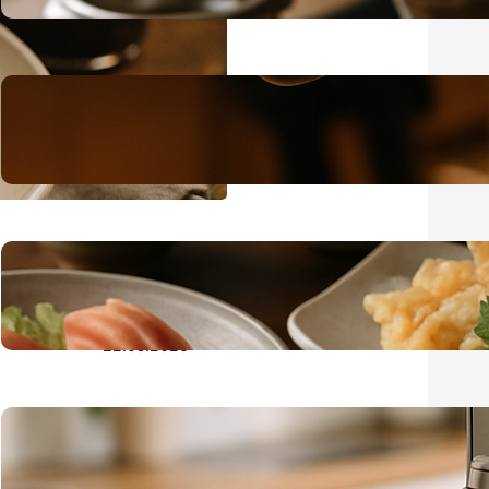
22.07.2026
Melitta Gastro Kaffeemaschine
für Restaurant und Kantine
empfohlen
22.06.2026
Japanische Küche erleben –
traditionelle Gerichte
entdecken
22.05.2026
Wasserversorgung im Büro
nachhaltig und modern
gestalten