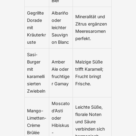
Bier
Gegrillte
Albariño
Mineralität und
Dorade
oder
Zitrus ergänzen
mit
leichter
Meeresaromen
Kräuterkr
Sauvign
perfekt.
uste
on Blanc
Sasi-
Burger
Amber
Malzige Süße
mit
Ale oder
trifft Karamell;
karamelli
fruchtige
Frucht bringt
sierten
r Gamay
Frische.
Zwiebeln
Moscato
Leichte Süße,
Mango-
d’Asti
florale Noten
Limetten-
oder
und Säure
Crème
Hibiskus
verbinden sich
Brûlée
-